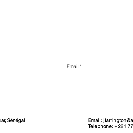
Contact Us
Send
kar, Sénégal
Email:
jfarrington@
Telephone: +221 77